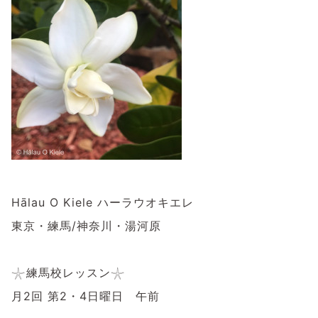
Hālau O Kiele ハーラウオキエレ
東京・練馬/神奈川・湯河原
⁡
𓇼練馬校レッスン𓇼
月2回 第2・4日曜日 午前